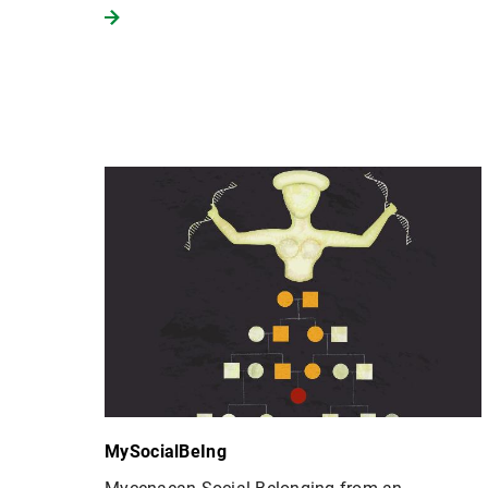
MySocialBeIng