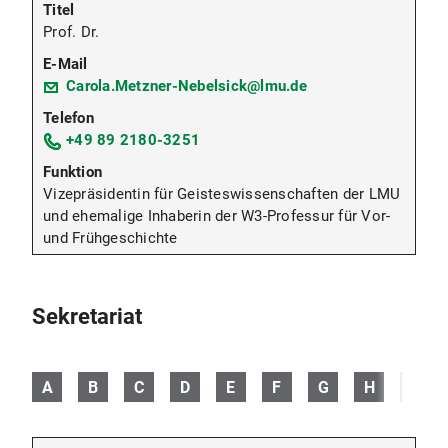
Prof. Dr.
Carola.Metzner-Nebelsick@lmu.de
+49 89 2180-3251
Vizepräsidentin für Geisteswissenschaften der LMU
und ehemalige Inhaberin der W3-Professur für Vor-
und Frühgeschichte
Sekretariat
A
B
C
D
E
F
G
H
I