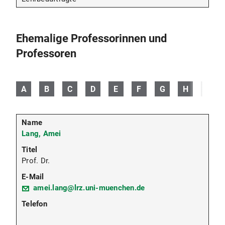
Ehemalige Professorinnen und
Professoren
A
B
C
D
E
F
G
H
I
Lang, Amei
Prof. Dr.
amei.lang@lrz.uni-muenchen.de