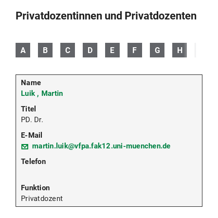
Privatdozentinnen und Privatdozenten
A
B
C
D
E
F
G
H
I
Luik , Martin
PD. Dr.
martin.luik@vfpa.fak12.uni-muenchen.de
Privatdozent