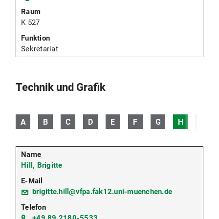
K 527
Sekretariat
Technik und Grafik
A
B
C
D
E
F
G
H
I
Hill, Brigitte
brigitte.hill@vfpa.fak12.uni-muenchen.de
+49 89 2180-5533