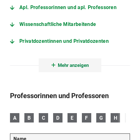
Apl. Professorinnen und apl. Professoren
Wissenschaftliche Mitarbeitende
Privatdozentinnen und Privatdozenten
Lehrbeauftragte
Mehr anzeigen
Ehemalige Professorinnen und Professoren
Sekretariat
Professorinnen und Professoren
Technik und Grafik
A
B
C
D
E
F
G
H
I