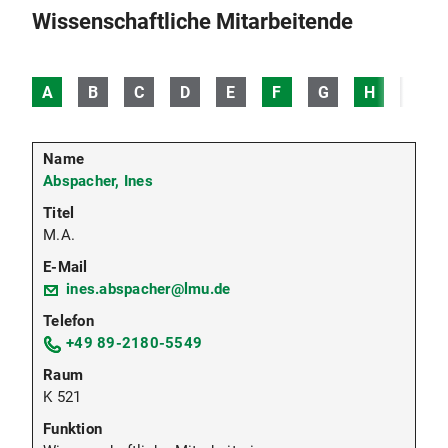
Wissenschaftliche Mitarbeitende
A
B
C
D
E
F
G
H
I
Abspacher, Ines
M.A.
ines.abspacher@lmu.de
+49 89-2180-5549
K 521