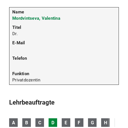
Mordvintseva, Valentina
Dr.
Privatdozentin
Lehrbeauftragte
A
B
C
D
E
F
G
H
I