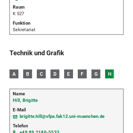
K 527
Sekretariat
Technik und Grafik
A
B
C
D
E
F
G
H
I
Hill, Brigitte
brigitte.hill@vfpa.fak12.uni-muenchen.de
+49 89 2180-5533