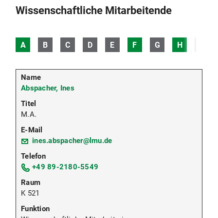
Wissenschaftliche Mitarbeitende
A
B
C
D
E
F
G
H
I
Abspacher, Ines
M.A.
ines.abspacher@lmu.de
+49 89-2180-5549
K 521