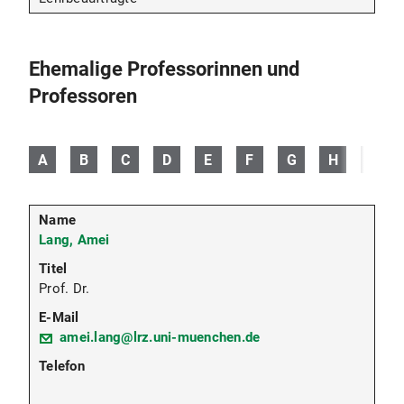
Ehemalige Professorinnen und
Professoren
A
B
C
D
E
F
G
H
I
Lang, Amei
Prof. Dr.
amei.lang@lrz.uni-muenchen.de