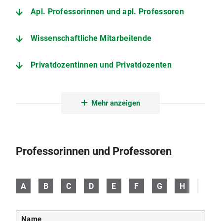
Apl. Professorinnen und apl. Professoren
Wissenschaftliche Mitarbeitende
Privatdozentinnen und Privatdozenten
Lehrbeauftragte
Mehr anzeigen
Ehemalige Professorinnen und Professoren
Sekretariat
Professorinnen und Professoren
Technik und Grafik
A
B
C
D
E
F
G
H
I