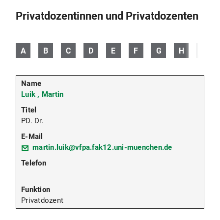
Privatdozentinnen und Privatdozenten
A
B
C
D
E
F
G
H
I
Luik , Martin
PD. Dr.
martin.luik@vfpa.fak12.uni-muenchen.de
Privatdozent