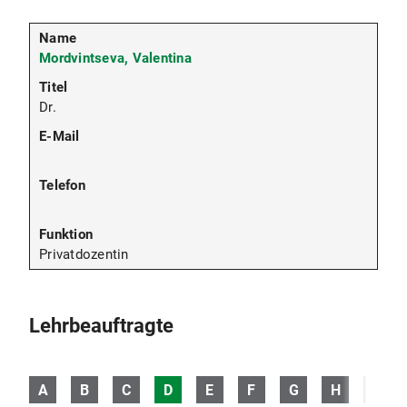
Mordvintseva, Valentina
Dr.
Privatdozentin
Lehrbeauftragte
A
B
C
D
E
F
G
H
I