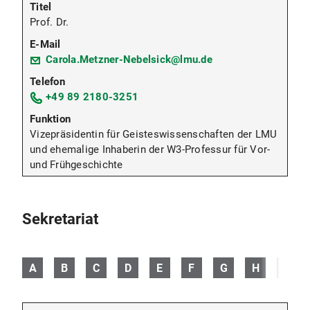
Prof. Dr.
Carola.Metzner-Nebelsick@lmu.de
+49 89 2180-3251
Vizepräsidentin für Geisteswissenschaften der LMU
und ehemalige Inhaberin der W3-Professur für Vor-
und Frühgeschichte
Sekretariat
A
B
C
D
E
F
G
H
I